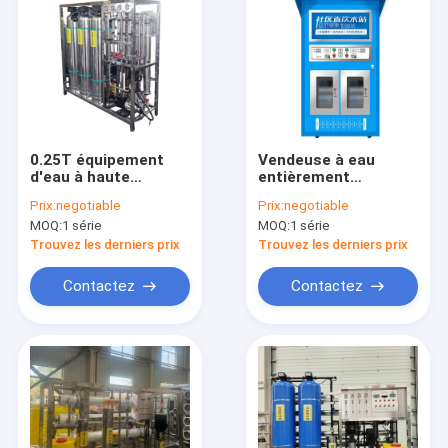
0.25T équipement
Vendeuse à eau
d'eau à haute
entièrement
efficacité à un seul
automatique
Prix:
negotiable
Prix:
negotiable
étage pour usine
Vendeuse
MOQ:
1 série
MOQ:
1 série
d'eau machine à eau
commerciale de café
pure
et d'eau
Trouvez les derniers prix
Trouvez les derniers prix
Contactez
Contactez
Aperçu
Produits
VR Show