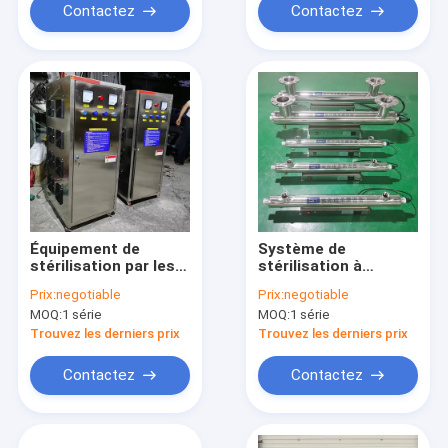
Contactez
Contactez
Équipement de
Système de
stérilisation par les
stérilisation à
ultraviolets pour la
l'ozone à haut
Prix:
negotiable
Prix:
negotiable
purification de l'eau
rendement de 25 W
MOQ:
1 série
MOQ:
1 série
Faible
consommation
Trouvez les derniers prix
Trouvez les derniers prix
d'énergie
Contactez
Contactez