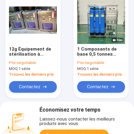
12g Équipement de
1 Composants de
stérilisation à
base 0,5 tonnes
l'ozone entièrement
Équipement de
Prix:
negotiable
Prix:
negotiable
automatique pour
traitement de l'eau
MOQ:
1 série
MOQ:
1 série
l'amélioration de
par osmose inverse
l'environnement pour
RO pour l'eau pure
Trouvez les derniers prix
Trouvez les derniers prix
la transformation
industrielle
alimentaire
Contactez
Contactez
Économisez votre temps
Laissez-nous contacter les meilleurs
produits avec vous.