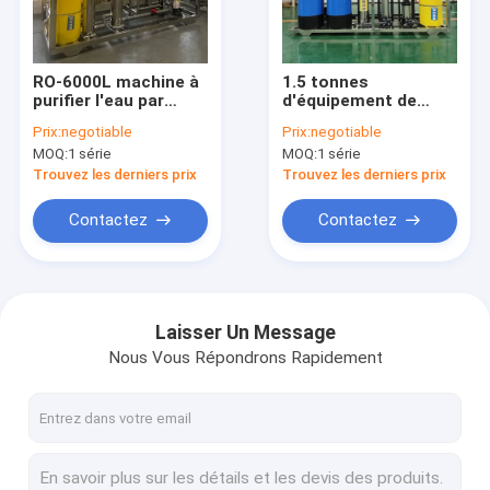
A propos de nous
Visite d'usine
RO-6000L machine à
1.5 tonnes
purifier l'eau par
d'équipement de
Contrôle de la qualité
osmose inverse
production d'eau
Prix:
negotiable
Prix:
negotiable
pure à osmose
MOQ:
1 série
MOQ:
1 série
inverse RO à double
Contact
étage
Trouvez les derniers prix
Trouvez les derniers prix
Demande de soumission
Contactez
Contactez
Équipement de traitement de l'eau d'osmose d'inversion
Laisser Un Message
Nous Vous Répondrons Rapidement
Équipement pour l'eau pure
Système d'eau ultrapure EDI
Ro Membranes d'osmose inverse