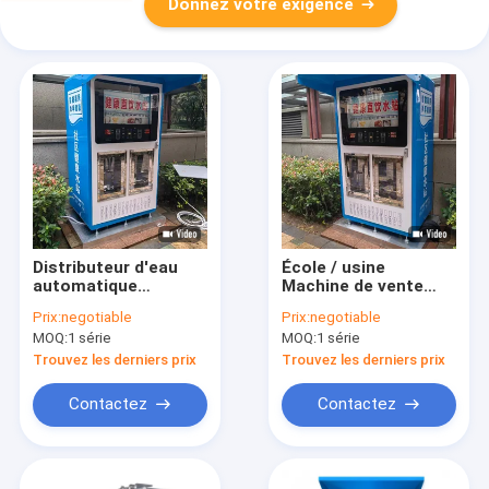
Donnez votre exigence
Distributeur d'eau
École / usine
automatique
Machine de vente
intelligent pour la
d'eau de grande
Prix:
negotiable
Prix:
negotiable
communauté
capacité Station
MOQ:
1 série
MOQ:
1 série
intelligente de
purification de l'eau
Trouvez les derniers prix
Trouvez les derniers prix
Contactez
Contactez