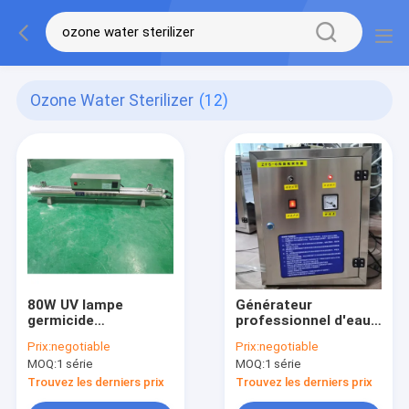
Ozone Water Sterilizer
(12)
80W UV lampe
Générateur
germicide
professionnel d'eau
Sterilisation forte
ozonée
Prix:
negotiable
Prix:
negotiable
Protège pour l'ozone
multifonctionnelle
MOQ:
1 série
MOQ:
1 série
stérilisateur d'eau
pour améliorer la
qualité de l'air
Trouvez les derniers prix
Trouvez les derniers prix