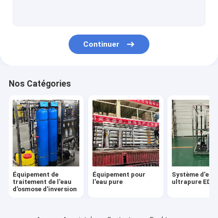
Équipement de filtrage d'adoucissement
Équipement de traitement de l'eau par ultrafiltration
Continuer
Machine de remplissage de liquide
Système de dessalement de l'eau de mer
Nos Catégories
Machine à eau pure commerciale
Système de stérilisation à l'ozone
réservoir de stockage d'eau
Eau ultra-pure à des fins médicales
Équipement de
Équipement pour
Système d'eau
traitement de l'eau
l'eau pure
ultrapure EDI
d'osmose d'inversion