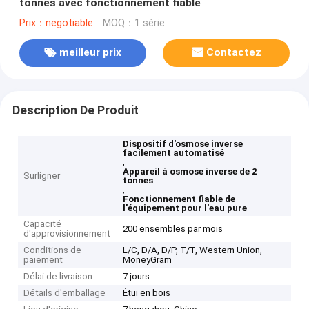
tonnes avec fonctionnement fiable
Prix：negotiable
MOQ：1 série
meilleur prix
Contactez
Description De Produit
Dispositif d'osmose inverse
facilement automatisé
,
Appareil à osmose inverse de 2
Surligner
tonnes
,
Fonctionnement fiable de
l'équipement pour l'eau pure
Capacité
200 ensembles par mois
d'approvisionnement
Conditions de
L/C, D/A, D/P, T/T, Western Union,
paiement
MoneyGram
Délai de livraison
7 jours
Détails d'emballage
Étui en bois