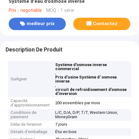
Système d'eau d'osmose inverse
Prix：negotiable
MOQ：1 série
meilleur prix
Contactez
Description De Produit
Système d'osmose inverse
commercial
,
Prix d'usine Système d' osmose
Surligner
inverse
,
circuit de refroidissement d'osmose
d'inversion
Capacité
200 ensembles par mois
d'approvisionnement
Conditions de
L/C, D/A, D/P, T/T, Western Union,
paiement
MoneyGram
Délai de livraison
7 jours
Détails d'emballage
Étui en bois