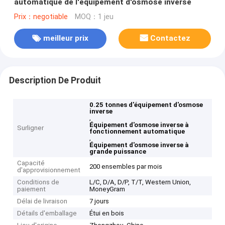
automatique de l'équipement d'osmose inverse
Prix：negotiable
MOQ：1 jeu
meilleur prix
Contactez
Description De Produit
0.25 tonnes d'équipement d'osmose
inverse
,
Équipement d'osmose inverse à
Surligner
fonctionnement automatique
,
Équipement d'osmose inverse à
grande puissance
Capacité
200 ensembles par mois
d'approvisionnement
Conditions de
L/C, D/A, D/P, T/T, Western Union,
paiement
MoneyGram
Délai de livraison
7 jours
Détails d'emballage
Étui en bois