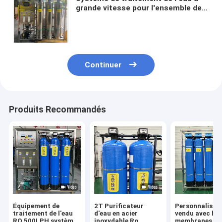
grande vitesse pour l'ensemble de
la maison Système de filtration de
l'eau en acier inoxydable 304
Continuer
Produits Recommandés
Équipement de
2T Purificateur
Personnalisab
traitement de l'eau
d'eau en acier
vendu avec les
RO 500LPH système
inoxydable Ro
membranes