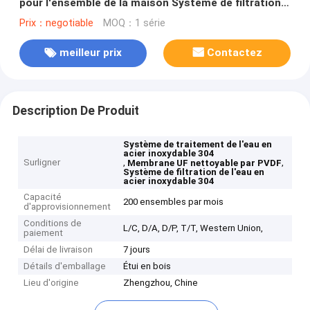
pour l'ensemble de la maison Système de filtration
de l'eau en acier inoxydable 304
Prix：negotiable
MOQ：1 série
meilleur prix
Contactez
Description De Produit
Système de traitement de l'eau en
acier inoxydable 304
Surligner
,
,
Membrane UF nettoyable par PVDF
Système de filtration de l'eau en
acier inoxydable 304
Capacité
200 ensembles par mois
d'approvisionnement
Conditions de
L/C, D/A, D/P, T/T, Western Union,
paiement
Délai de livraison
7 jours
Détails d'emballage
Étui en bois
Lieu d'origine
Zhengzhou, Chine