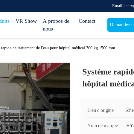
Email henr
duits
VR Show
A propos de
Contact
Demandez un
nous
rapide de traitement de l'eau pour hôpital médical 300 kg 1500 mm
Système rapide
hôpital médic
Lieu d'origine
Zhe
Nom de marque
HY