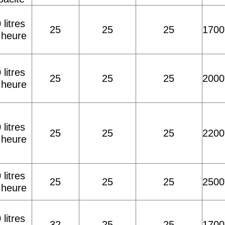
 litres
25
25
25
1700
 heure
 litres
25
25
25
2000
 heure
 litres
25
25
25
2200
 heure
 litres
25
25
25
2500
 heure
 litres
32
25
25
1700