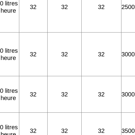
0 litres
32
32
32
2500
 heure
0 litres
32
32
32
3000
 heure
0 litres
32
32
32
3000
 heure
0 litres
32
32
32
3500
 heure