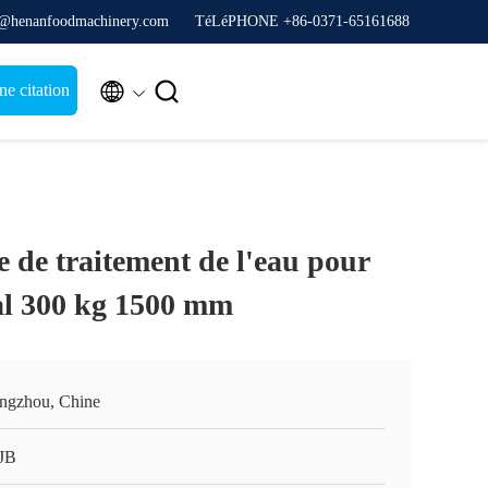
y@henanfoodmachinery.com
TéLéPHONE +86-0371-65161688


e citation
 de traitement de l'eau pour
al 300 kg 1500 mm
ngzhou, Chine
JB