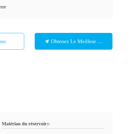
onne
ous
Obtenez Le Meilleur Prix
Matériau du réservoir::