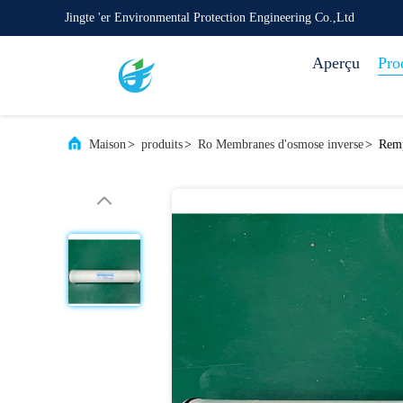
Jingte 'er Environmental Protection Engineering Co.,Ltd
Aperçu
Pro
Maison
>
produits
>
Ro Membranes d'osmose inverse
>
Remp