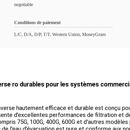
negotiable
Conditions de paiement
L/C, D/A, D/P, T/T, Western Union, MoneyGram
se ro durables pour les systèmes commerciaux
erse hautement efficace et durable est conçu po
sente d'excellentes performances de filtration et d
 compris 75G, 100G, 400G, 600G et d'autres modèles
é de l'eau d'évacuation est pure et conforme aux no