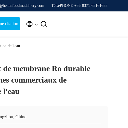
y@henanfoodmachinery.com
TéLéPHONE +86-0371-65161688


e citation
ion de l'eau
 de membrane Ro durable
èmes commerciaux de
 l'eau
ngzhou, Chine