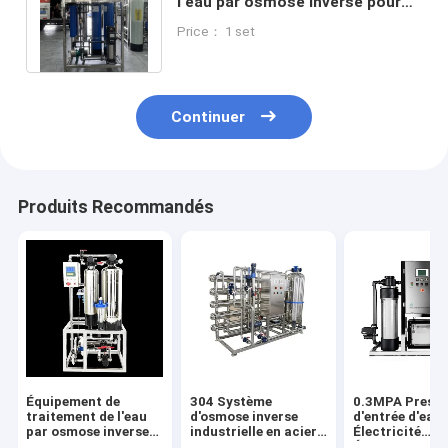
l'eau par osmose inverse pour
l'industrie alimentaire et des
Price： 1 set
boissons
Continuer
Produits Recommandés
Équipement de
304 Système
0.3MPA Pressi
traitement de l'eau
d'osmose inverse
d'entrée d'eau
par osmose inverse
industrielle en acier
Électricité
en acier inoxydable
inoxydable pour une
Équipement de