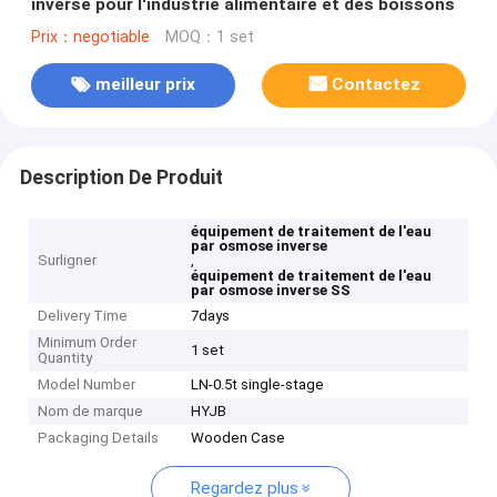
inverse pour l'industrie alimentaire et des boissons
Prix：negotiable
MOQ：1 set
meilleur prix
Contactez
Description De Produit
équipement de traitement de l'eau
par osmose inverse
Surligner
,
équipement de traitement de l'eau
par osmose inverse SS
Delivery Time
7days
Minimum Order
1 set
Quantity
Model Number
LN-0.5t single-stage
Nom de marque
HYJB
Packaging Details
Wooden Case
Regardez plus