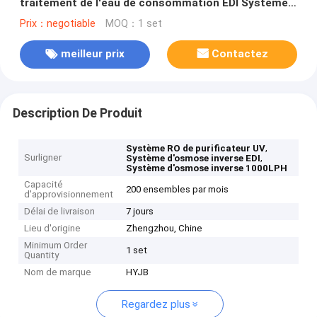
traitement de l'eau de consommation EDI Système
d'osmose inverse purificateur UV RO
Prix：negotiable
MOQ：1 set
meilleur prix
Contactez
Description De Produit
,
Système RO de purificateur UV
Surligner
,
Système d'osmose inverse EDI
Système d'osmose inverse 1000LPH
Capacité
200 ensembles par mois
d'approvisionnement
Délai de livraison
7 jours
Lieu d'origine
Zhengzhou, Chine
Minimum Order
1 set
Quantity
Nom de marque
HYJB
Regardez plus