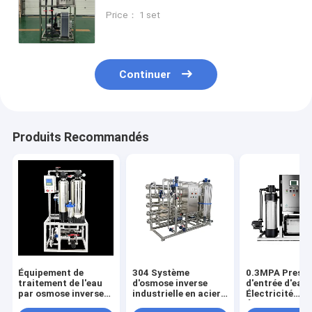
de l'eau de consommation EDI
Price： 1 set
Système d'osmose inverse
purificateur UV RO
Continuer
Produits Recommandés
Équipement de
304 Système
0.3MPA Pressi
traitement de l'eau
d'osmose inverse
d'entrée d'eau
par osmose inverse
industrielle en acier
Électricité
en acier inoxydable
inoxydable pour une
Équipement de