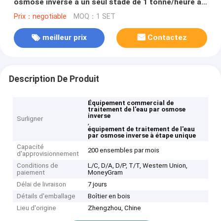
osmose inverse à un seul stade de 1 tonne/heure à
haut rendement
Prix：negotiable
MOQ：1 SET
meilleur prix
Contactez
Description De Produit
Équipement commercial de
traitement de l'eau par osmose
inverse
Surligner
,
équipement de traitement de l'eau
par osmose inverse à étape unique
Capacité
200 ensembles par mois
d'approvisionnement
Conditions de
L/C, D/A, D/P, T/T, Western Union,
paiement
MoneyGram
Délai de livraison
7 jours
Détails d'emballage
Boîtier en bois
Lieu d'origine
Zhengzhou, Chine