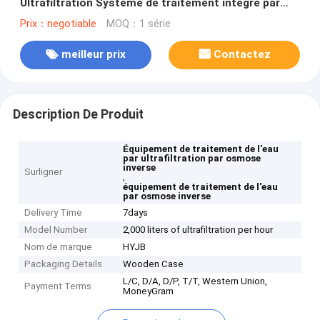
Ultrafiltration Système de traitement intégré par
osmose inverse
Prix：negotiable
MOQ：1 série
meilleur prix
Contactez
Description De Produit
Équipement de traitement de l'eau
par ultrafiltration par osmose
inverse
Surligner
,
équipement de traitement de l'eau
par osmose inverse
Delivery Time
7days
Model Number
2,000 liters of ultrafiltration per hour
Nom de marque
HYJB
Packaging Details
Wooden Case
L/C, D/A, D/P, T/T, Western Union,
Payment Terms
MoneyGram