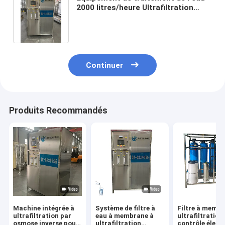
2000 litres/heure Ultrafiltration
Système de traitement intégré par
osmose inverse
Continuer
Produits Recommandés
Machine intégrée à
Système de filtre à
Filtre à membr
ultrafiltration par
eau à membrane à
ultrafiltration
osmose inverse pour
ultrafiltration
contrôle élect