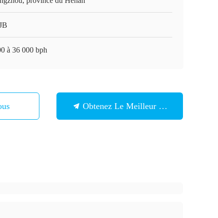
ngzhou, province du Henan
JB
00 à 36 000 bph
ous
Obtenez Le Meilleur Prix