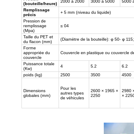
2000 à 2000
3000 à 5000
5000 
(bouteille/heure)
Remplissage
+ 5 mm (niveau du liquide)
précis
Pression de
remplissage
≤ 04
(Mpa)
Taille du PET et
(Diamètre de la bouteille): φ 50- φ 115
du flacon (mm)
Forme
appropriée du
Couvercle en plastique ou couvercle 
couvercle
Puissance totale
4
5.2
6.2
(Kw)
poids (kg)
2500
3500
4500
Pour les
Dimensions
2600 × 1965 ×
2980 
autres types
globales (mm)
2250
× 225
de véhicules