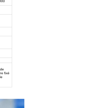
000
 de
tre fixé
de