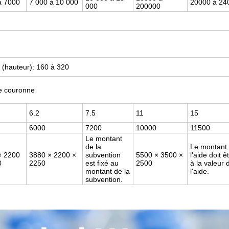
à 7000
7 000 à 10 000
20000 à 24
000
200000
; (hauteur): 160 à 320
de couronne
6.2
7.5
11
15
6000
7200
10000
11500
Le montant
de la
Le montant
× 2200
3880 × 2200 ×
subvention
5500 × 3500 ×
l'aide doit ê
0
2250
est fixé au
2500
à la valeur 
montant de la
l'aide.
subvention.