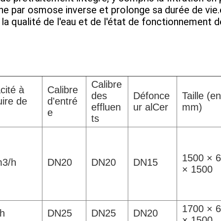
ane par osmose inverse et prolonge sa durée de v
e la qualité de l'eau et de l'état de fonctionnement 
Calibre
cité à
Calibre
des
Défonce
Taille (en
ire de
d'entré
effluen
ur alCer
mm)
e
ts
1500 × 
m3/h
DN20
DN20
DN15
× 1500
1700 × 
h
DN25
DN25
DN20
× 1500