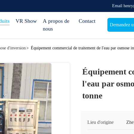
Email henr
duits
VR Show
A propos de
Contact
Demandez un
nous
ose d'inversion
>
Équipement commercial de traitement de l'eau par osmose in
Équipement co
l'eau par osmo
tonne
Lieu d'origine
Zhe