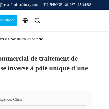
y@henanfoodmachinery.com
TéLéPHONE +86-0371-65161688


e citation
verse à pôle unique d'une tonne
mmercial de traitement de
se inverse à pôle unique d'une
ngzhou, Chine