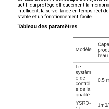
actif, qui protège efficacement la membr
intelligent, la surveillance en temps réel d
stable et un fonctionnement facile.
Tableau des paramètres
Capa
Modèle
produ
l'eau
Le
systèm
e de
0.5 
contrôl
e de la
qualité
YSRO-
1m3/
1T