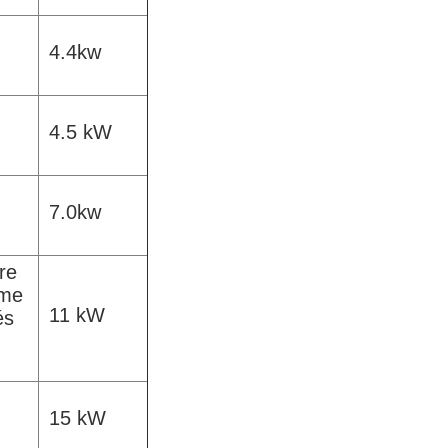
4.4kw
4.5 kW
7.0kw
re
eme
11 kW
és
15 kW