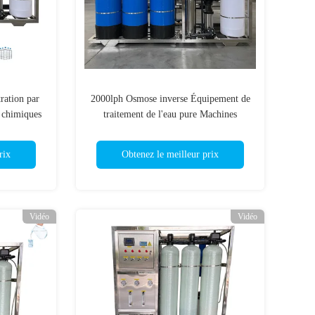
ration par
2000lph Osmose inverse Équipement de
 chimiques
traitement de l'eau pure Machines
industrielles de filtration de l'eau
rix
Obtenez le meilleur prix
Vidéo
Vidéo