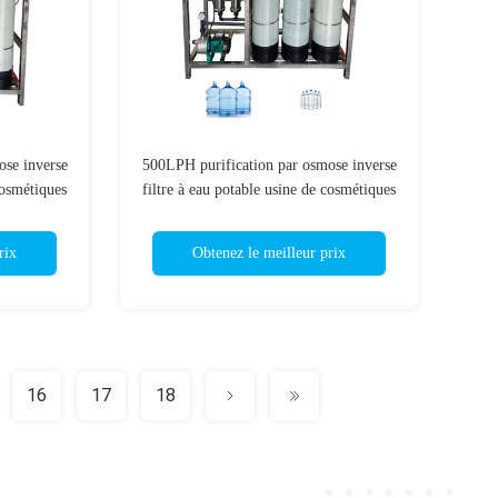
ose inverse
500LPH purification par osmose inverse
cosmétiques
filtre à eau potable usine de cosmétiques
chine de
système Ro deux étapes machine de
traitement de l'eau
rix
Obtenez le meilleur prix
16
17
18