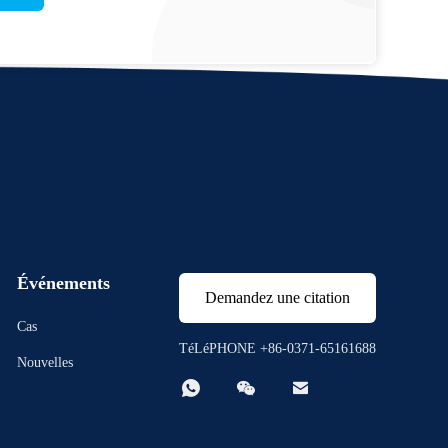
Événements
Demandez une citation
Cas
TéLéPHONE +86-0371-65161688
Nouvelles


