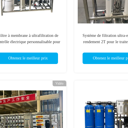
iltre à membrane à ultrafiltration de
Système de filtration ultra-
ntrôle électrique personnalisable pour
rendement 2T pour le trait
la fabrication d'eau minérale
eaux souterraines
Obtenez le meilleur prix
Obtenez le meilleur p
Vidéo