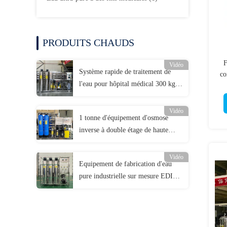
PRODUITS CHAUDS
F
Vidéo
Système rapide de traitement de
co
l'eau pour hôpital médical 300 kg
1500 mm
Vidéo
1 tonne d'équipement d'osmose
inverse à double étage de haute
précision
Vidéo
Equipement de fabrication d'eau
pure industrielle sur mesure EDI
Système de traitement de l'eau par
osmose inverse Purificateur d'eau
commercial