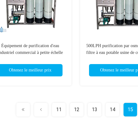
Équipement de purification d'eau
500LPH purification par osm
ndustriel commercial à petite échelle
filtre à eau potable usine de 
Nouveau état traitement de l'eau par
système Ro deux étapes ma
osmose inverse à domicile
traitement de l'eau
Obtenez le meilleur prix
Obtenez le meilleur p
11
12
13
14
15