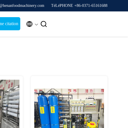
y@henanfoodmachinery.com
TéLéPHONE +86-0371-65161688


e citation