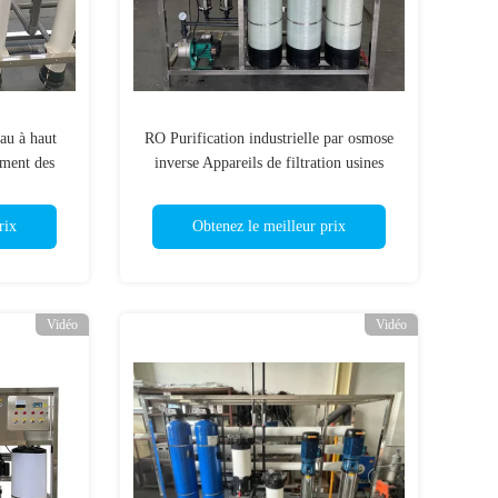
eau à haut
RO Purification industrielle par osmose
ement des
inverse Appareils de filtration usines
Machines de traitement de l'eau 500Lph
rix
Obtenez le meilleur prix
Vidéo
Vidéo