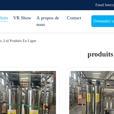
Email henr
duits
VR Show
A propos de
Contact
Demandez un
nous
o.,Ltd Produits En Ligne
produits