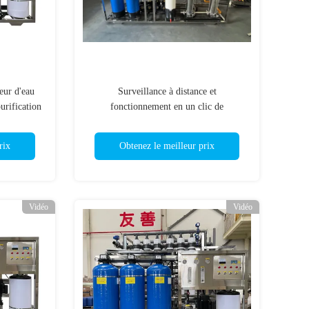
eur d'eau
Surveillance à distance et
urification
fonctionnement en un clic de
catrice
l'équipement de dessalement de l'eau de
mer économe en énergie
rix
Obtenez le meilleur prix
Vidéo
Vidéo