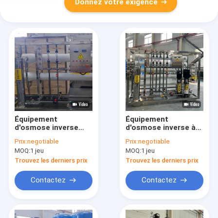
Donnez votre exigence
Équipement
Équipement
d'osmose inverse
d'osmose inverse à
automatique à étape
double étage 4T pour
Prix:
negotiable
Prix:
negotiable
unique 4T Système
la purification
MOQ:
1 jeu
MOQ:
1 jeu
d'eau potable
commerciale de l'eau
Trouvez les derniers prix
Trouvez les derniers prix
Contactez
Contactez