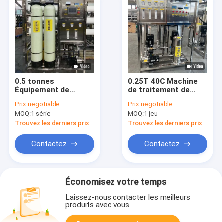
0.5 tonnes
0.25T 40C Machine
Équipement de
de traitement de
traitement de l'eau
l'eau 2TPH avec deux
Prix:
negotiable
Prix:
negotiable
par osmose inverse
étapes de traitement
MOQ:
1 série
MOQ:
1 jeu
Système de filtration
de l'eau par osmose
par osmose inverse à
inverse
Trouvez les derniers prix
Trouvez les derniers prix
double étage pour la
production d'eau
Contactez
Contactez
pure
Économisez votre temps
Laissez-nous contacter les meilleurs
produits avec vous.