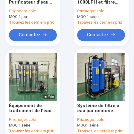
Purificateur d'eau
1000LPH et filtre
Équipement de filtrage d'adoucissement
Machine adoucisseur
équipement de
Prix:
negotiable
Prix:
negotiable
de membrane
purification RO
MOQ:
Équipement de traitement de l'eau par ultrafiltration
1 jeu
MOQ:
1 série
Équipement
machine à osmose
d'osmose inverse
inverse
Trouvez les derniers prix
Trouvez les derniers prix
Machine de remplissage de liquide
Contactez
Contactez
Système de dessalement de l'eau de mer
Machine à eau pure commerciale
Système de stérilisation à l'ozone
réservoir de stockage d'eau
Eau ultra-pure à des fins médicales
Équipement de
Système de filtre à
traitement de l'eau
eau par osmose
par osmose inverse
inverse Pour le
Prix:
negotiable
Prix:
negotiable
RO
traitement de l'eau
MOQ:
1 série
MOQ:
1 série
Faire de l'eau pure
Trouvez les derniers prix
Trouvez les derniers prix