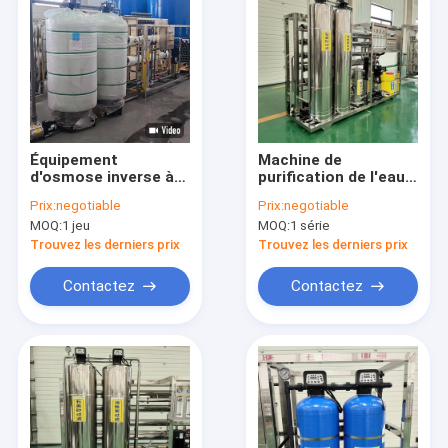
Équipement
Machine de
d'osmose inverse à
purification de l'eau
un seul stade pour la
par osmose inverse
Prix:
negotiable
Prix:
negotiable
purification
industrielle
MOQ:
1 jeu
MOQ:
1 série
commerciale de l'eau
Trouvez les derniers prix
Trouvez les derniers prix
Contactez
Contactez
Aperçu
Produits
VR Show