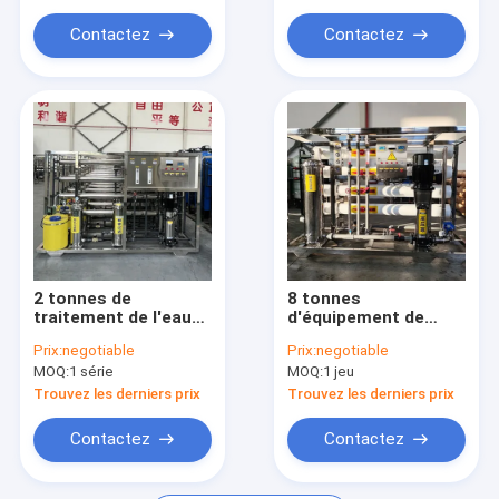
Contactez
Contactez
2 tonnes de
8 tonnes
traitement de l'eau
d'équipement de
par osmose inverse à
l'osmose inverse à
Prix:
negotiable
Prix:
negotiable
un seul stade pour
un seul stade
MOQ:
1 série
MOQ:
1 jeu
une chaîne de
production d'eau
Trouvez les derniers prix
Trouvez les derniers prix
pure
Contactez
Contactez