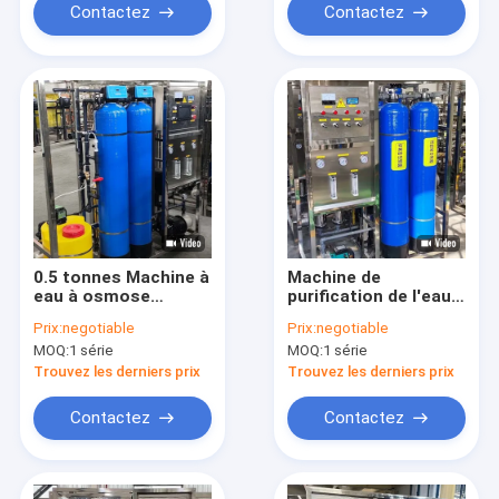
écologique
Contactez
Contactez
0.5 tonnes Machine à
Machine de
eau à osmose
purification de l'eau
inverse unipolaire à
par osmose inverse
Prix:
negotiable
Prix:
negotiable
usage industriel
en PVC pour la
MOQ:
1 série
MOQ:
1 série
Économie d'énergie
fabrication de
boissons
Trouvez les derniers prix
Trouvez les derniers prix
alimentaires
Contactez
Contactez