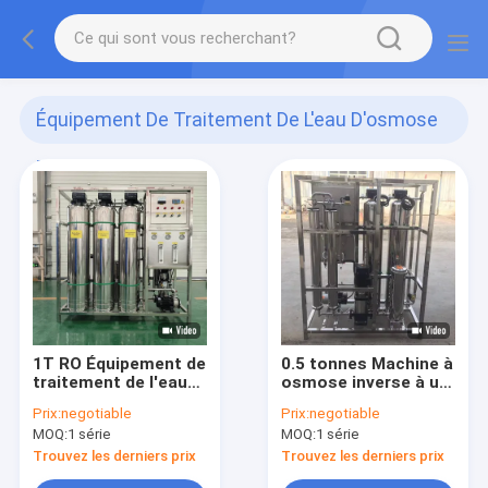
Équipement De Traitement De L'eau D'osmose
D'inversion
(197)
1T RO Équipement de
0.5 tonnes Machine à
traitement de l'eau
osmose inverse à un
Système commercial
seul étage Pour
Prix:
negotiable
Prix:
negotiable
de purification de
l'industrie des
MOQ:
1 série
MOQ:
1 série
l'eau par osmose
équipements de
inverse
traitement de l'eau à
Trouvez les derniers prix
Trouvez les derniers prix
osmose inverse