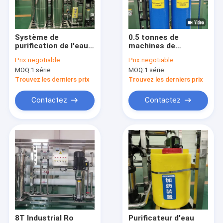
A propos de nous
Visite d'usine
Système de
0.5 tonnes de
purification de l'eau
machines de
Contrôle de la qualité
1000L/heure Osmose
traitement de l'eau
Prix:
negotiable
Prix:
negotiable
inverse commerciale
équipées d'un filtre à
MOQ:
1 série
MOQ:
1 série
à deux étapes
osmose inverse en
Contact
bois
Trouvez les derniers prix
Trouvez les derniers prix
Demande de soumission
Contactez
Contactez
Équipement de traitement de l'eau d'osmose d'inversion
Équipement pour l'eau pure
Système d'eau ultrapure EDI
Ro Membranes d'osmose inverse
8T Industrial Ro
Purificateur d'eau